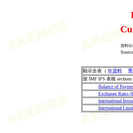
Cu
資料出
Source
顯示全表（
年資料
季
按 IMF IFS 表格 sections
Balance of Payme
Exchange Rates (
International Inves
International Liqui