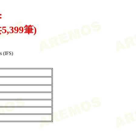
:
共5,399筆)
s (IFS)