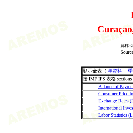
Curaçao
資料出
Source
顯示全表（
年資料
季
按 IMF IFS 表格 sections
Balance of Payme
Consumer Price I
Exchange Rates (
International Inves
Labor Statistics (