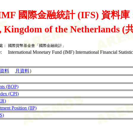
IMF 國際金融統計 (IFS) 資料庫 
, Kingdom of the Netherlands (
處：
國際貨幣基金會「國際金融統計」
:
International Monetary Fund (IMF) International Financial Statistic
資料
月資料
）
nts (BOP)
ndex (CPI)
ER)
tment Position (IIP)
LS)