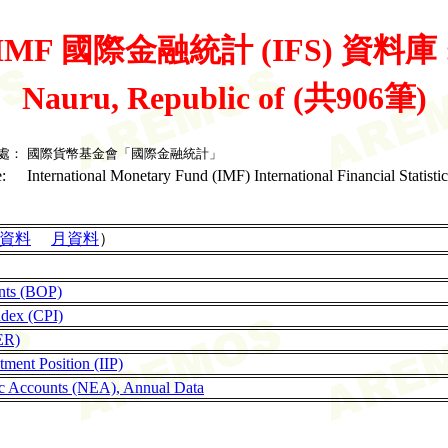
IMF 國際金融統計 (IFS) 資料庫 
Nauru, Republic of (共906筆)
處：
國際貨幣基金會「國際金融統計」
:
International Monetary Fund (IMF) International Financial Statistic
資料
月資料
）
nts (BOP)
ndex (CPI)
ER)
tment Position (IIP)
c Accounts (NEA), Annual Data