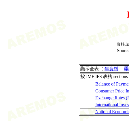
資料出
Source
顯示全表（
年資料
季
按 IMF IFS 表格 sections
Balance of Payme
Consumer Price I
Exchange Rates (
International Inves
National Economi