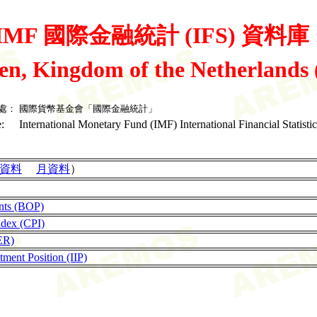
IMF 國際金融統計 (IFS) 資料庫 
en, Kingdom of the Netherland
處：
國際貨幣基金會「國際金融統計」
:
International Monetary Fund (IMF) International Financial Statistic
資料
月資料
）
nts (BOP)
ndex (CPI)
ER)
tment Position (IIP)