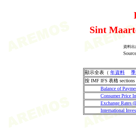
Sint Maart
資料出
Source
顯示全表（
年資料
季
按 IMF IFS 表格 sections
Balance of Payme
Consumer Price I
Exchange Rates (
International Inves