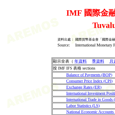
IMF 國際金融統
Tuval
資料出處：
國際貨幣基金會「國際金
Source:
International Monetary F
顯示全表（
年資料
季資料
月
按 IMF IFS 表格 sections
Balance of Payments (BOP)
Consumer Price Index (CPI)
Exchange Rates (ER)
International Investment Posit
International Trade in Goods 
Labor Statistics (LS)
National Economic Accounts