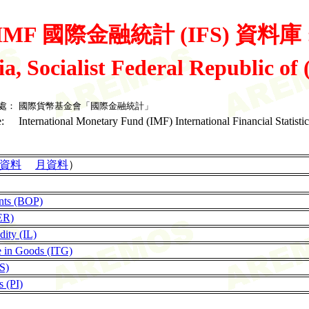
IMF 國際金融統計 (IFS) 資料庫 
ia, Socialist Federal Republic o
處：
國際貨幣基金會「國際金融統計」
:
International Monetary Fund (IMF) International Financial Statistic
資料
月資料
）
nts (BOP)
ER)
dity (IL)
de in Goods (ITG)
LS)
s (PI)