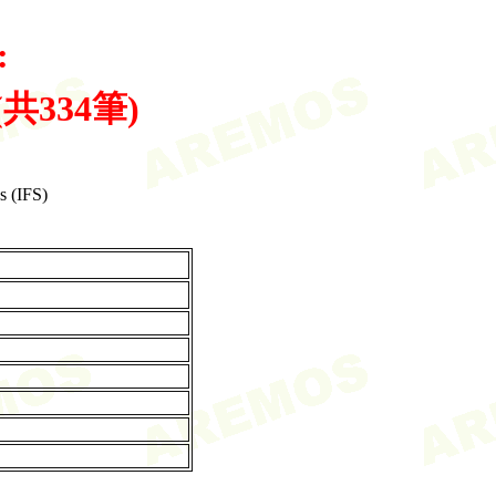
:
f (共334筆)
s (IFS)