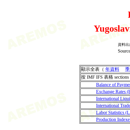
Yugoslav
資料出
Source
顯示全表（
年資料
季
按 IMF IFS 表格 sections
Balance of Payme
Exchange Rates (
International Liqui
International Tra
Labor Statistics (
Production Indexe